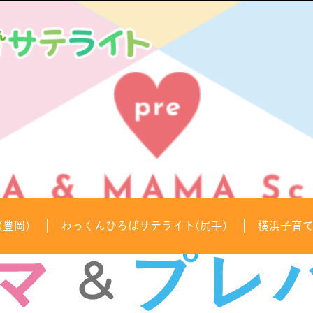
豊岡)
わっくんひろばサテライト(尻手)
横浜子育