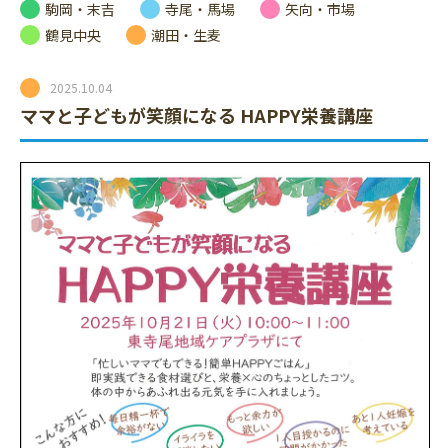
駒岡・末吉
寺尾・馬場
矢向・市場
鶴見中央
潮田・生麦
2025.10.04
ママと子どもが笑顔になる HAPPY栄養講座