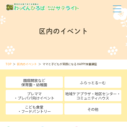
区内のイベント
TOP
区内のイベント
ママと子どもが笑顔になる HAPPY栄養講座
園庭開放など
ふらっとるーむ
保育園・幼稚園
プレママ
地域ケアプラザ・地区センター・
・プレパパ向けイベント
コミュニティハウス
こども食堂
その他
・フードパントリー