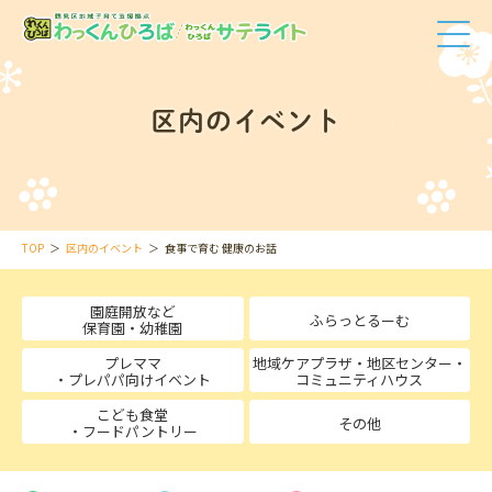
区内のイベント
TOP
区内のイベント
食事で育む 健康のお話
園庭開放など
ふらっとるーむ
保育園・幼稚園
プレママ
地域ケアプラザ・地区センター・
・プレパパ向けイベント
コミュニティハウス
こども食堂
その他
・フードパントリー