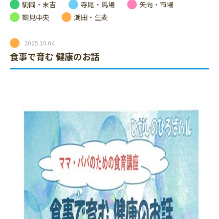
駒岡・末吉
寺尾・馬場
矢向・市場
鶴見中央
潮田・生麦
2025.10.04
食事で育む 健康のお話