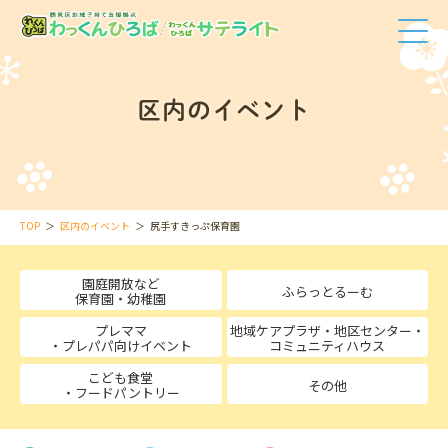
区内のイベント
TOP
区内のイベント
尻手すきっぷ保育園
園庭開放など
ふらっとるーむ
保育園・幼稚園
プレママ
地域ケアプラザ・地区センター・
・プレパパ向けイベント
コミュニティハウス
こども食堂
その他
・フードパントリー