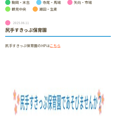
駒岡・末吉
寺尾・馬場
矢向・市場
鶴見中央
潮田・生麦
2025.06.11
尻手すきっぷ保育園
尻手すきっぷ保育園のHPは
こちら