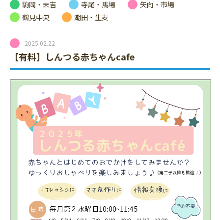
駒岡・末吉
寺尾・馬場
矢向・市場
鶴見中央
潮田・生麦
2025.02.22
【有料】しんつる赤ちゃんcafe