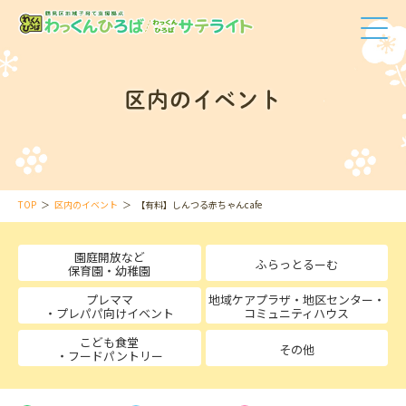
区内のイベント
TOP
区内のイベント
【有料】しんつる赤ちゃんcafe
園庭開放など
ふらっとるーむ
保育園・幼稚園
プレママ
地域ケアプラザ・地区センター・
・プレパパ向けイベント
コミュニティハウス
こども食堂
その他
・フードパントリー