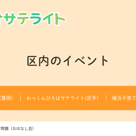
区内のイベント
豊岡)
わっくんひろばサテライト(尻手)
横浜子育
保育園（おはなし会）