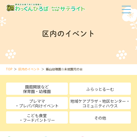
区内のイベント
TOP
区内のイベント
飯山幼稚園☆未就園児の会
園庭開放など
ふらっとるーむ
保育園・幼稚園
プレママ
地域ケアプラザ・地区センター・
・プレパパ向けイベント
コミュニティハウス
こども食堂
その他
・フードパントリー