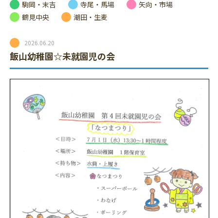
駒岡・末吉
寺尾・馬場
矢向・市場
鶴見中央
潮田・生麦
2026.06.20
飯山幼稚園☆未就園児の会