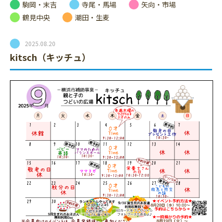
駒岡・末吉
寺尾・馬場
矢向・市場
鶴見中央
潮田・生麦
2025.08.20
kitsch（キッチュ）