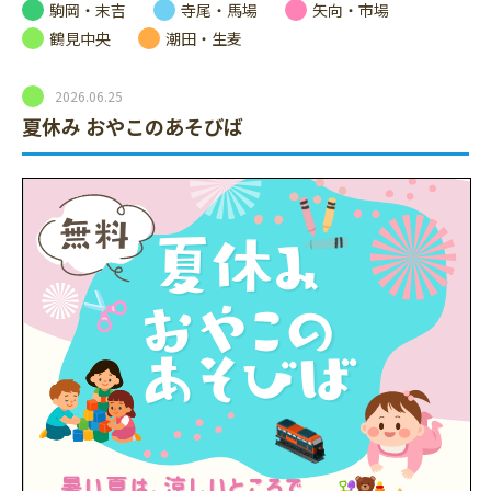
駒岡・末吉
寺尾・馬場
矢向・市場
鶴見中央
潮田・生麦
2026.06.25
夏休み おやこのあそびば