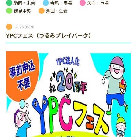
駒岡・末吉
寺尾・馬場
矢向・市場
鶴見中央
潮田・生麦
2026.05.26
YPCフェス（つるみプレイパーク）